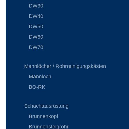
DW30
DW40
DW50
DW60
DW70
Mannlöcher / Rohrreinigungskästen
Mannloch
BO-RK
Schachtausrüstung
Brunnenkopf
Brunnensteigrohr