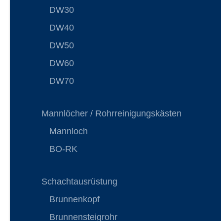
DW30
DW40
DW50
DW60
DW70
Mannlöcher / Rohrreinigungskästen
Mannloch
BO-RK
Schachtausrüstung
Brunnenkopf
Brunnensteigrohr