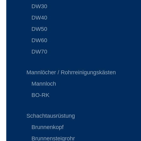
DW30
DW40
DW50
DW60
DW70
Mannlöcher / Rohrreinigungskästen
Mannloch
BO-RK
Schachtausrüstung
Brunnenkopf
Brunnensteigrohr